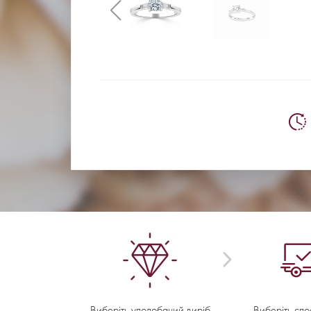
Виберіть уподобаний виріб
Виберіть спо