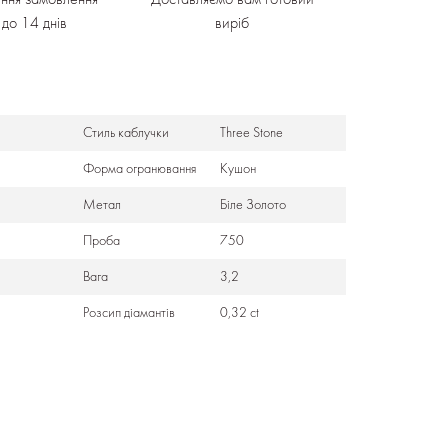
3 до 14 днів
виріб
Стиль каблучки
Three Stone
Форма огранювання
Кушон
Метал
Біле Золото
Проба
750
Вага
3,2
Розсип діамантів
0,32 ct