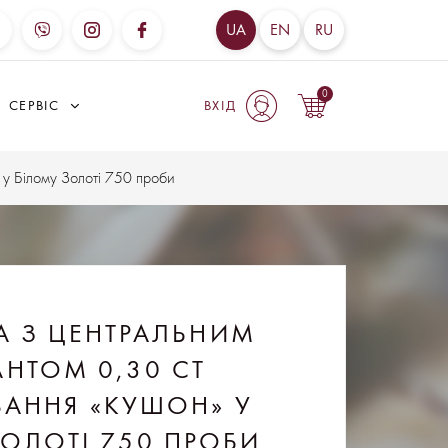
UA
EN
RU
0
СЕРВІС
ВХІД
 у Білому Золоті 750 проби
А З ЦЕНТРАЛЬНИМ
НТОМ 0,30 CT
АННЯ «КУШОН» У
ОЛОТІ 750 ПРОБИ