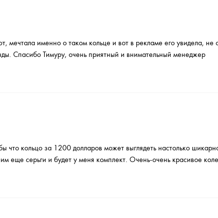
т, мечтала именно о таком кольце и вот в рекламе его увидела, не
нды. Спасибо Тимуру, очень приятный и внимательный менеджер
бы что кольцо за 1200 долларов может выглядеть настолько шикарно
ним еще серьги и будет у меня комплект. Очень-очень красивое кол