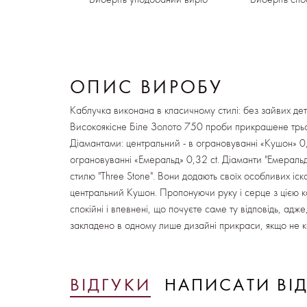
ОПИС ВИРОБУ
Каблучка виконана в класичному стилі: без зайвих де
Високоякісне Біле Золото 750 проби прикрашене тр
Діамантами: центральний - в ограновуванні «Кушон» 0,3
ограновуванні «Емеральд» 0,32 ct. Діаманти "Емеральди
стилю "Three Stone". Вони додають своїх особливих іс
центральний Кушон. Пропонуючи руку і серце з цією 
спокійні і впевнені, що почуєте саме ту відповідь, адже
закладено в одному лише дизайні прикраси, якщо не ка
ВІДГУКИ
НАПИСАТИ ВІ