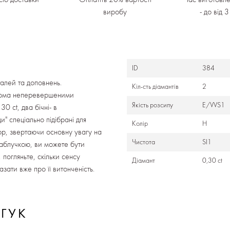
виробу
- до від 
ID
384
талей та доповнень.
Кіл-сть діамантів
2
ьома неперевершеними
Якість розсипу
E/VVS1
0 ct, два бічні- в
" спеціально підібрані для
Колір
Н
кор, звертаючи основну увагу на
Чистота
SI1
каблучкою, ви можете бути
, погляньте, скільки сенсу
Діамант
0,30 ct
зати вже про її витонченість.
ДГУК