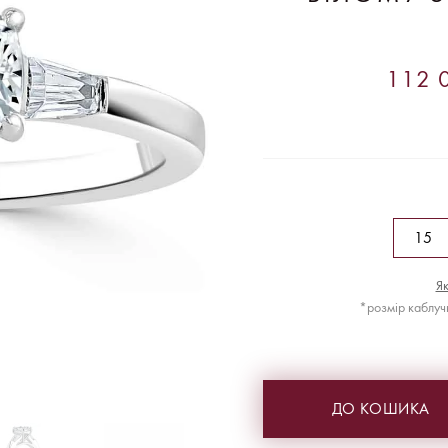
112 0
Як
*розмір каблуч
ДО КОШИКА