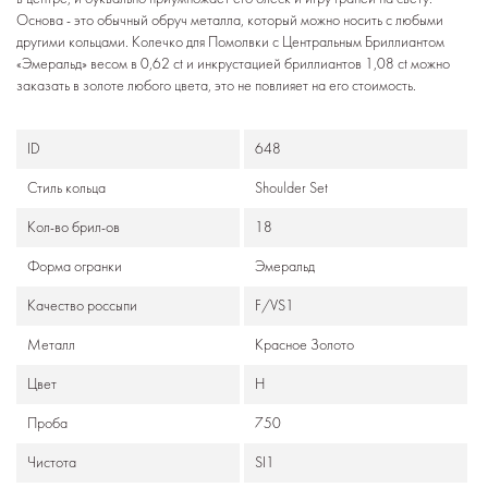
Основа - это обычный обруч металла, который можно носить с любыми
другими кольцами. Колечко для Помолвки с Центральным Бриллиантом
«Эмеральд» весом в 0,62 ct и инкрустацией бриллиантов 1,08 ct можно
заказать в золоте любого цвета, это не повлияет на его стоимость.
ID
648
Стиль кольца
Shoulder Set
Кол-во брил-ов
18
Формa огранки
Эмеральд
Качество россыпи
F/VS1
Металл
Красное Золото
Цвет
H
Проба
750
Чистота
SI1