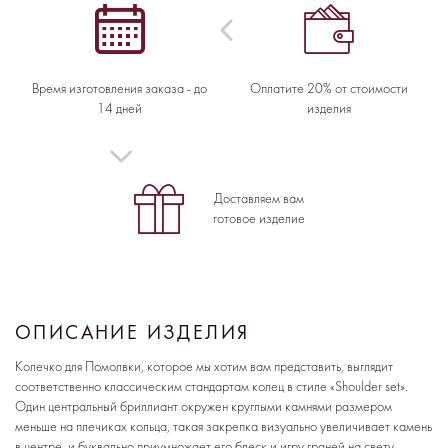
Время изготовления заказа - до
Оплатите 20% от стоимости
14 дней
изделия
Доставляем вам
готовое изделие
ОПИСАНИЕ ИЗДЕЛИЯ
Колечко для Помолвки, которое мы хотим вам представить, выглядит
соответственно классическим стандартам колец в стиле «Shoulder set».
Один центральный бриллиант окружен круглыми камнями размером
меньше на плечиках кольца, такая закрепка визуально увеличивает камень
в центре, и буквально приумножает его блеск и игру граней на свету.