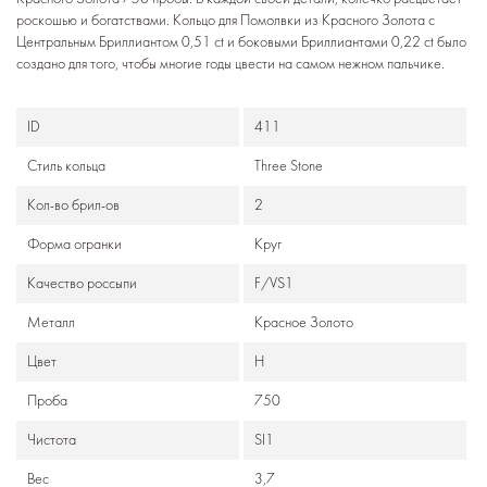
роскошью и богатствами. Кольцо для Помолвки из Красного Золота с
Центральным Бриллиантом 0,51 ct и боковыми Бриллиантами 0,22 ct было
создано для того, чтобы многие годы цвести на самом нежном пальчике.
ID
411
Стиль кольца
Three Stone
Кол-во брил-ов
2
Формa огранки
Круг
Качество россыпи
F/VS1
Металл
Красное Золото
Цвет
H
Проба
750
Чистота
SI1
Вес
3,7