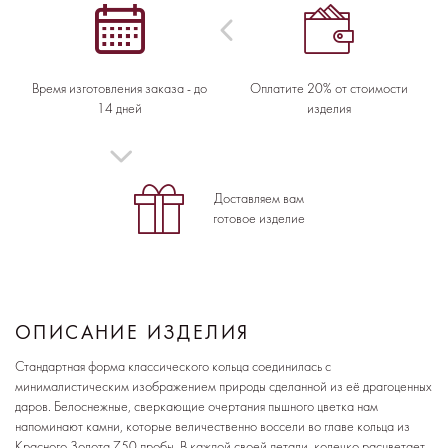
Время изготовления заказа - до
Оплатите 20% от стоимости
14 дней
изделия
Доставляем вам
готовое изделие
ОПИСАНИЕ ИЗДЕЛИЯ
Стандартная форма классического кольца соединилась с
минималистическим изображением природы сделанной из её драгоценных
даров. Белоснежные, сверкающие очертания пышного цветка нам
напоминают камни, которые величественно воссели во главе кольца из
Красного Золота 750 пробы. В каждой своей детали, колечко расцветает