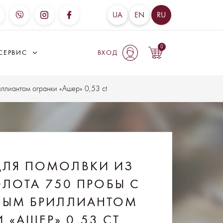
UA
EN
RU
0
СЕРВИС
ВХОД
ллиантом огранки «Ашер» 0,53 ct
ДЛЯ ПОМОЛВКИ ИЗ
ЛОТА 750 ПРОБЫ С
НЫМ БРИЛЛИАНТОМ
 «АШЕР» 0,53 CT