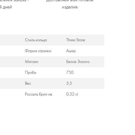
4 дней
изделие
Стиль кольца
Three Stone
Формa огранки
Ашер
Металл
Белое Золото
Проба
750
Вес
3,5
Россыпь брил-ов
0,32 ct