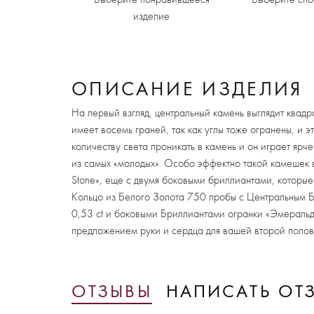
изделие
ОПИСАНИЕ ИЗДЕЛИЯ
На первый взгляд, центральный камень выглядит квадр
имеет восемь граней, так как углы тоже огранены, и 
количеству света проникать в камень и он играет ярче
из самых «молодых». Особо эффектно такой камешек вы
Stone», еще с двумя боковыми бриллиантами, которые
Кольцо из Белого Золота 750 пробы с Центральным 
0,53 ct и боковыми Бриллиантами огранки «Эмеральд»
предложением руки и сердца для вашей второй полов
ОТЗЫВЫ
НАПИСАТЬ ОТ