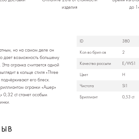
изделия
до 1
ID
380
атным, но на самом деле он
Кол-во брил-ов
2
это дает возможность большему
Качество россыпи
E/VVS1
. Эта огранка считается одной
глядит в кольце стиля «Three
Цвет
H
 подчёркивают его блеск.
Чистота
SI1
Бриллиантом огранки «Ашер»
 0,32 ct станет особым
Бриллиант
0,53 ct
инки.
ЗЫВ