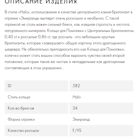
ОПИСАНИЕ ИЗДЕЛИЯ
В стиле «Halo», использование в качестве центрального камня бриллиант в
огранке «Эмеральд» выглядит очень роскошно и необычно. С такой
огранкой не столь важен сильный блеск, как изящная строгость и чистота
натурального минерала. Кольцо для Помолвки с Центральным Бриллиантом
0,40 ct и россыпью 0,86 ct, где россыпь - это небольшие круглые
бриллианты, которые «завершают» общую картину этого драгоценного
шедевра. Не обязательно преподносить его как Кольцо для Помолвки,
колечко может стать вашим способом выразить чувства своей второй
половинке, которые такие же чистые и неподдельные как драгоценные
составляющие в этом украшении..
ID
582
Стиль кольца
Halo
Кол-во брил-ов
34
Формa огранки
Эмеральд
Качество россыпи
F/VS