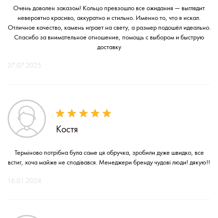
Очень доволен заказом! Кольцо превзошло все ожидания — выглядит
невероятно красиво, аккуратно и стильно. Именно то, что я искал.
Отличное качество, камень играет на свету, а размер подошёл идеально.
Спасибо за внимательное отношение, помощь с выбором и быструю
доставку
27.07.2025
Костя
Терміново потрібна була саме ця обручка, зробили дуже швидко, все
встиг, хоча майже не сподівався. Менеджери бренду чудові люди! дякую!!
16.01.2024