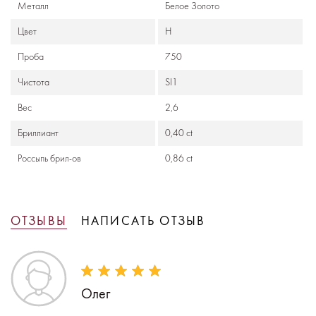
Металл
Белое Золото
Цвет
H
Проба
750
Чистота
SI1
Вес
2,6
Бриллиант
0,40 ct
Россыпь брил-ов
0,86 ct
ОТЗЫВЫ
НАПИСАТЬ ОТЗЫВ
Олег