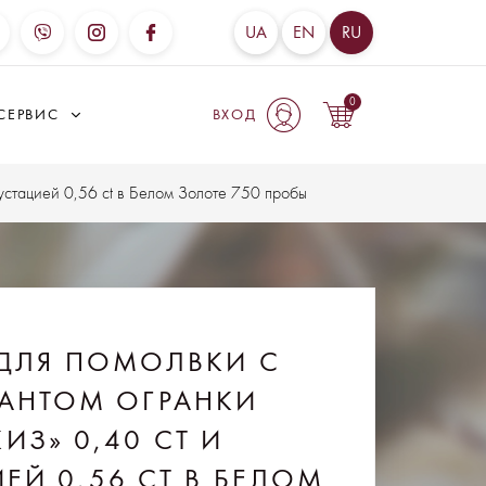
UA
EN
RU
0
СЕРВИС
ВХОД
устацией 0,56 ct в Белом Золоте 750 пробы
ДЛЯ ПОМОЛВКИ С
АНТОМ ОГРАНКИ
ИЗ» 0,40 CT И
ЕЙ 0,56 CT В БЕЛОМ