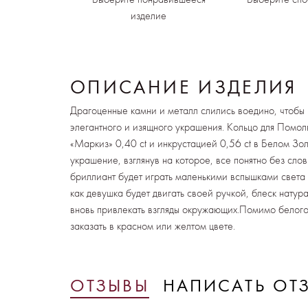
изделие
ОПИСАНИЕ ИЗДЕЛИЯ
Драгоценные камни и металл слились воедино, чтобы 
элегантного и изящного украшения. Кольцо для Помол
«Маркиз» 0,40 ct и инкрустацией 0,56 ct в Белом Зо
украшение, взглянув на которое, все понятно без сло
бриллиант будет играть маленькими вспышками света в
как девушка будет двигать своей ручкой, блеск натур
вновь привлекать взгляды окружающих.Помимо белого
заказать в красном или желтом цвете.
ОТЗЫВЫ
НАПИСАТЬ ОТ