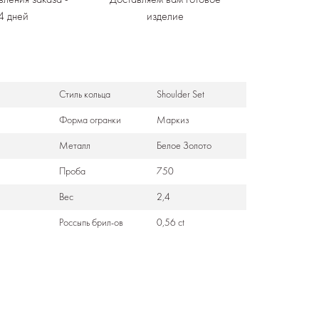
4 дней
изделие
Стиль кольца
Shoulder Set
Формa огранки
Маркиз
Металл
Белое Золото
Проба
750
Вес
2,4
Россыпь брил-ов
0,56 ct