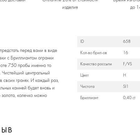
изделия
до 1
ID
658
предстать перед вами в виде
Кол-во брил-ов
16
вки с Бриллиантом огранки
Качество россыпи
F/VS
лоте 750 пробы именно то
в. Чистейший центральный
Цвет
H
 своих гранях. И каждый раз,
Чистота
SI1
альных камней будет вновь и
 золота, колечко можно
Бриллиант
0,40 ct
ЗЫВ