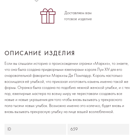
Доставляем вам
готовое изделие
ОПИСАНИЕ ИЗДЕЛИЯ
Если вы слышали историю о происхождении огранки «Маркиз», то знаете,
что она была создана придворными ювелирами короля Луи XIV для его
очаровательной фаворитки Маркизы Де Помпадур. Король настолько
восхищался её улыбкой, что приказал изготовить камень именно такой же
формы. Огранка была создана по подобию нежной женской улыбки, и с тех
пор, ювелирные мастера по всему миру не переставали создавать все
новые и новые украшения для того чтобы вновь вызывать у прекрасного
пола тысячи новых улыбок. Возможно именно это колечко, будет вновь и
вновь вызывать прекрасную улыбку на лице вашей возлюбленной.
ID
659