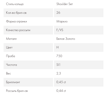
Стиль кольца
Shoulder Set
Кол-во брил-ов
26
Формa огранки
Маркиз
Качество россыпи
F/VS
Металл
Белое Золото
Цвет
H
Проба
750
Чистота
SI1
Вес
2,3
Бриллиант
0,45 ct
Россыпь брил-ов
0,44 ct