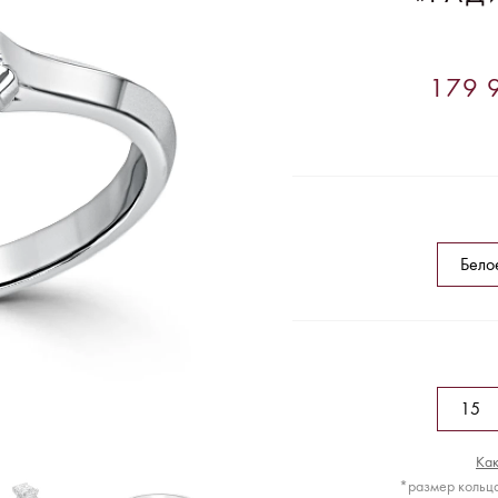
179 9
Как
*размер кольца