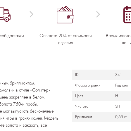
соб доставки
Оплатите 20% от стоимости
Время изгото
изделия
до 1
ID
341
диным бриллиантом.
Формa огранки
Радиант
омолвки в стиле «Солитёр»
Цвет
H
амень закреплён в Белом
 Золота 750-й пробы.
Чистота
SI1
н мог выпускать бесконечные
Бриллиант
0,65 ct
ия игры в гранях камня. Модель
те золота и заказать, все