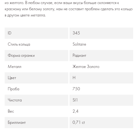
из желтого. В любом случае, если ваши вкусы больше склоняются к
красному или белому золоту, нам не составит проблем сделать это кольцо
в другом цвете металла.
ID
345
Стиль кольца
Solitaire
Формa огранки
Радиант
Металл
Желтое Золото
Цвет
H
Проба
750
Чистота
SI1
Вес
2,4
Бриллиант
0,71 ct