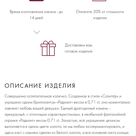
Время изготовления заказа - до
Оплатите 20% от стоимости
14 дней
изделия
Доставляем вам
готовое изделие
ОПИСАНИЕ ИЗДЕЛИЯ
Совершенно ослепительное колечко. Созданное в стиле «Солитёр» и
украшено одним бриллиантом «Радиант» весом в 0,71 ct, оно моментально
завоюет любовь вашей девушки. Единый драгоценный камень –
прекрасный, с отличными характеристиками, в необычной фантазийной
огранке «Радиант» весом 0,71 ct. Зачастую, всё украшение целиком
выполняется в одном цвете золота, но мы любим экспериментировать, и
здесь каст с камнем сделан из Белого золота, а вся основная часть кольца