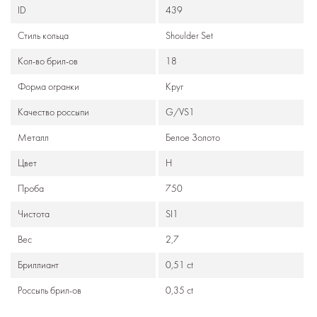
ID
439
Стиль кольца
Shoulder Set
Кол-во брил-ов
18
Формa огранки
Круг
Качество россыпи
G/VS1
Металл
Белое Золото
Цвет
H
Проба
750
Чистота
SI1
Вес
2,7
Бриллиант
0,51 ct
Россыпь брил-ов
0,35 ct