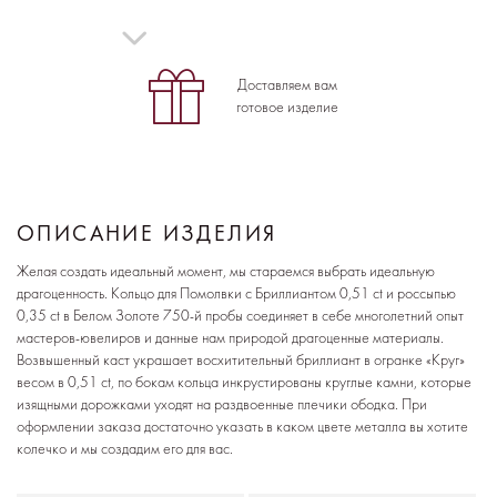
Доставляем вам
готовое изделие
ОПИСАНИЕ ИЗДЕЛИЯ
Желая создать идеальный момент, мы стараемся выбрать идеальную
драгоценность. Кольцо для Помолвки с Бриллиантом 0,51 ct и россыпью
0,35 ct в Белом Золоте 750-й пробы соединяет в себе многолетний опыт
мастеров-ювелиров и данные нам природой драгоценные материалы.
Возвышенный каст украшает восхитительный бриллиант в огранке «Круг»
весом в 0,51 ct, по бокам кольца инкрустированы круглые камни, которые
изящными дорожками уходят на раздвоенные плечики ободка. При
оформлении заказа достаточно указать в каком цвете металла вы хотите
колечко и мы создадим его для вас.