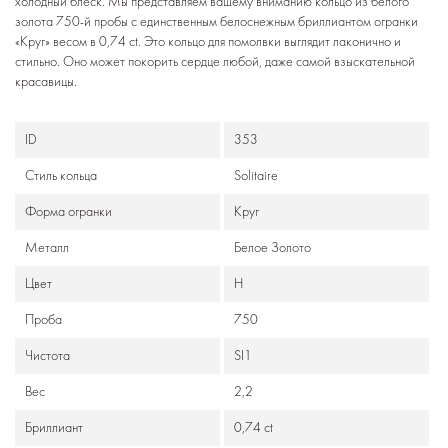
холодный блеск. Мы представляем вашему вниманию кольцо из белого
золота 750-й пробы с единственным белоснежным бриллиантом огранки
«Круг» весом в 0,74 ct. Это кольцо для помолвки выглядит лаконично и
стильно. Оно может покорить сердце любой, даже самой взыскательной
красавицы.
ID
353
Стиль кольца
Solitaire
Формa огранки
Круг
Металл
Белое Золото
Цвет
H
Проба
750
Чистота
SI1
Вес
2,2
Бриллиант
0,74 ct