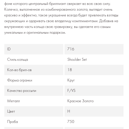
фоне которого центральный бриллиант сверкает во всю свою силу.
Колечко, выполненное из комбинированного золота, выглядит очень
красиво и эффектно, такое украшение всегда будет привлекать взгляды
окружающих и одаривать свою владелицу комплиментами. Добавив на
внутреннюю часть кольца свою гравировку, вы сделаете его самым
уникальным и оригинальным подарком.
ID
716
Стиль кольца
Shoulder Set
Кол-во брил-ов
18
Формa огранки
Круг
Качество россыпи
F/VS
Металл
Красное Золото
Цвет
H
Проба
750