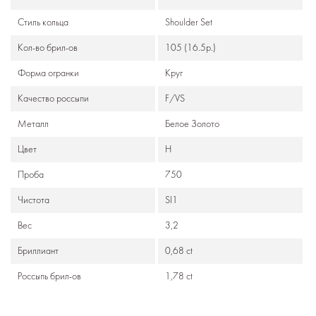
Стиль кольца
Shoulder Set
Кол-во брил-ов
105 (16.5p.)
Формa огранки
Круг
Качество россыпи
F/VS
Металл
Белое Золото
Цвет
H
Проба
750
Чистота
SI1
Вес
3,2
Бриллиант
0,68 ct
Россыпь брил-ов
1,78 ct