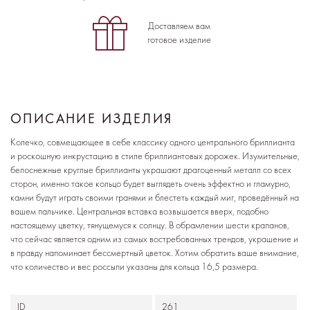
Доставляем вам
готовое изделие
ОПИСАНИЕ ИЗДЕЛИЯ
Колечко, совмещающее в себе классику одного центрального бриллианта
и роскошную инкрустацию в стиле бриллиантовых дорожек. Изумительные,
белоснежные круглые бриллианты украшают драгоценный металл со всех
сторон, именно такое кольцо будет выглядеть очень эффектно и гламурно,
камни будут играть своими гранями и блестеть каждый миг, проведённый на
вашем пальчике. Центральная вставка возвышается вверх, подобно
настоящему цветку, тянущемуся к солнцу. В обрамлении шести крапанов,
что сейчас является одним из самых востребованных трендов, украшение и
в правду напоминает бессмертный цветок. Хотим обратить ваше внимание,
что количество и вес россыпи указаны для кольца 16,5 размера.
ID
261