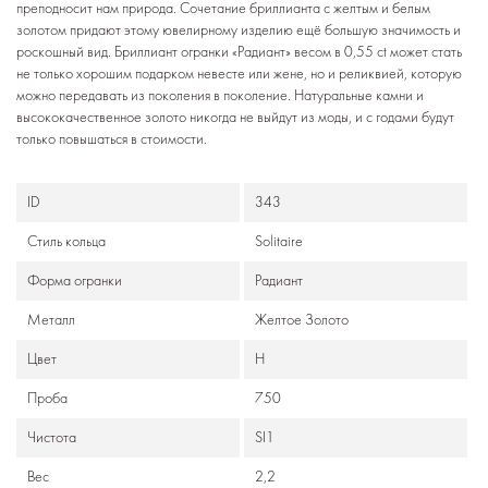
преподносит нам природа. Сочетание бриллианта с желтым и белым
золотом придают этому ювелирному изделию ещё большую значимость и
роскошный вид. Бриллиант огранки «Радиант» весом в 0,55 ct может стать
не только хорошим подарком невесте или жене, но и реликвией, которую
можно передавать из поколения в поколение. Натуральные камни и
высококачественное золото никогда не выйдут из моды, и с годами будут
только повышаться в стоимости.
ID
343
Стиль кольца
Solitaire
Формa огранки
Радиант
Металл
Желтое Золото
Цвет
H
Проба
750
Чистота
SI1
Вес
2,2