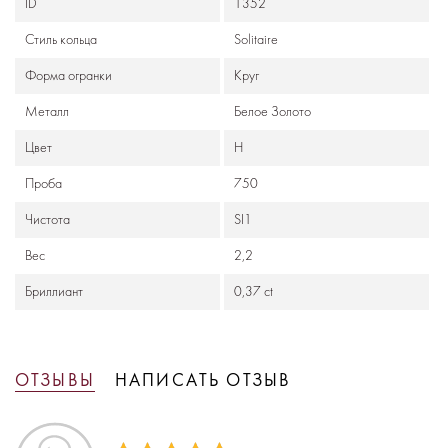
ID
1352
Стиль кольца
Solitaire
Формa огранки
Круг
Металл
Белое Золото
Цвет
Н
Проба
750
Чистота
SI1
Вес
2,2
Бриллиант
0,37 ct
ОТЗЫВЫ
НАПИСАТЬ ОТЗЫВ