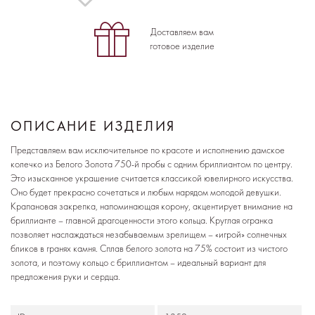
Доставляем вам
готовое изделие
ОПИСАНИЕ ИЗДЕЛИЯ
Представляем вам исключительное по красоте и исполнению дамское
колечко из Белого Золота 750-й пробы с одним бриллиантом по центру.
Это изысканное украшение считается классикой ювелирного искусства.
Оно будет прекрасно сочетаться и любым нарядом молодой девушки.
Крапановая закрепка, напоминающая корону, акцентирует внимание на
бриллианте – главной драгоценности этого кольца. Круглая огранка
позволяет наслаждаться незабываемым зрелищем – «игрой» солнечных
бликов в гранях камня. Сплав белого золота на 75% состоит из чистого
золота, и поэтому кольцо с бриллиантом – идеальный вариант для
предложения руки и сердца.