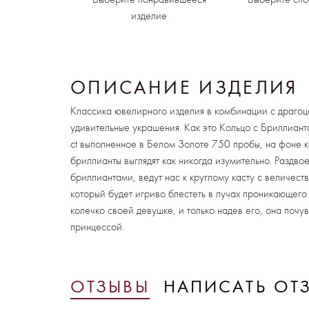
изделие
ОПИСАНИЕ ИЗДЕЛИЯ
Классика ювелирного изделия в комбинации с драго
удивительные украшения. Как это Кольцо с Бриллиант
ct выполненное в Белом Золоте 750 пробы, на фоне 
бриллианты выглядят как никогда изумительно. Раздв
бриллиантами, ведут нас к круглому касту с величес
который будет игриво блестеть в лучах проникающего 
колечко своей девушке, и только надев его, она почу
принцессой.
ОТЗЫВЫ
НАПИСАТЬ ОТ