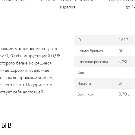
изделия
до 1
ID
1612
ценными материалами создают
Кол-во брил-ов
50
ом 0,70 ct и инкрустацией 0,98
Качество россыпи
F/VS
которого белые искрящиеся
оенные дорожки, усыпанные
Цвет
Н
твенным центральным камнем,
Чистота
SI1
в него света. Подарите это
вствует себя настоящей
Бриллиант
0,70 ct
ЗЫВ