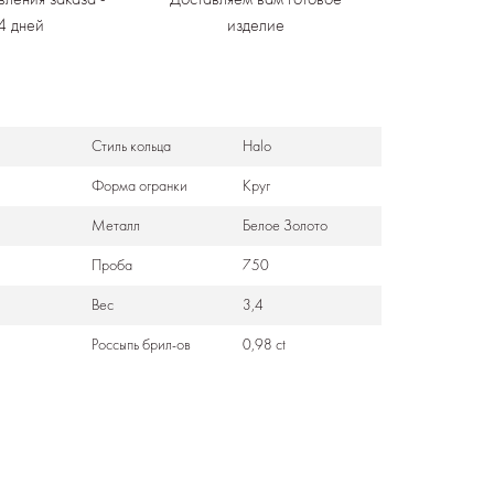
4 дней
изделие
Стиль кольца
Halo
Формa огранки
Круг
Металл
Белое Золото
Проба
750
Вес
3,4
Россыпь брил-ов
0,98 ct