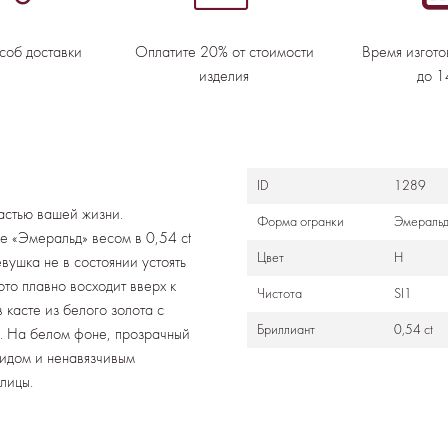
соб доставки
Оплатите 20% от стоимости
Время изгото
изделия
до 1
ID
1289
частью вашей жизни.
Формa огранки
Эмераль
е «Эмеральд» весом в 0,54 ct
Цвет
H
вушка не в состоянии устоять
то плавно восходит вверх к
Чистота
SI1
 касте из белого золота с
Бриллиант
0,54 ct
. На белом фоне, прозрачный
видом и ненавязчивым
лицы.