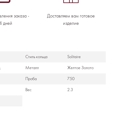
вления заказа -
Доставляем вам готовое
4 дней
изделие
Стиль кольца
Solitaire
д
Металл
Желтое Золото
Проба
750
Вес
2.3