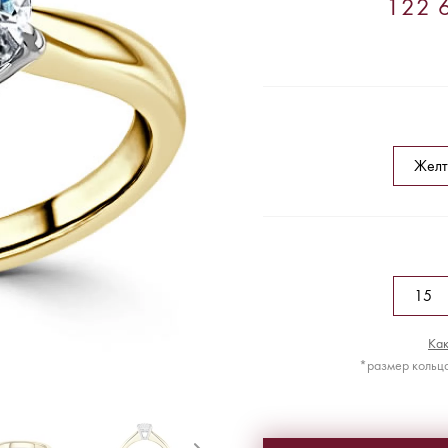
122 6
Как
*размер кольца