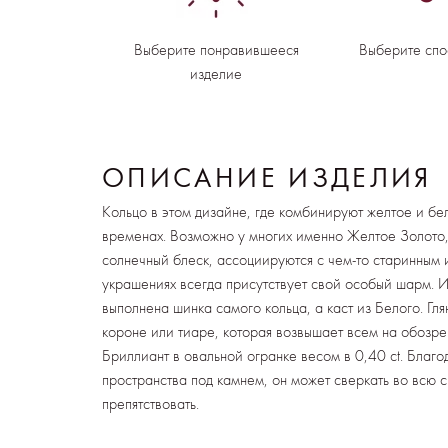
Выберите понравившееся
Выберите спо
изделие
ОПИСАНИЕ ИЗДЕЛИЯ
Кольцо в этом дизайне, где комбинируют желтое и бе
временах. Возможно у многих именно Желтое Золото,
солнечный блеск, ассоциируются с чем-то старинным 
украшениях всегда присутствует свой особый шарм. 
выполнена шинка самого кольца, а каст из Белого. Гл
короне или тиаре, которая возвышает всем на обозр
Бриллиант в овальной огранке весом в 0,40 ct. Благ
пространства под камнем, он может сверкать во всю с
препятствовать.