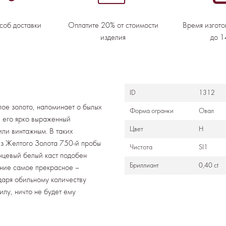
соб доставки
Оплатите 20% от стоимости
Время изгото
изделия
до 1
ID
1312
лое золото, напоминает о былых
Формa огранки
Овал
 его ярко выраженный
Цвет
Н
или винтажным. В таких
Из Желтого Золота 750-й пробы
Чистота
SI1
янцевый белый каст подобен
Бриллиант
0,40 ct
ение самое прекрасное –
одаря обильному количеству
илу, ничто не будет ему