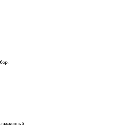
ыбор.
о зажженный