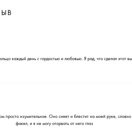
ЗЫВ
льцо каждый день с гордостью и любовью. Я рад, что сделал этот в
ом просто изумительное. Оно сияет и блестит на моей руке, словн
факел, и я не могу оторвать от него глаз