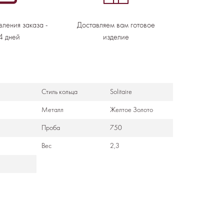
вления заказа -
Доставляем вам готовое
4 дней
изделие
Стиль кольца
Solitaire
Металл
Желтое Золото
Проба
750
Вес
2,3