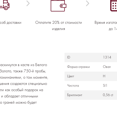
соб доставки
Оплатите 20% от стоимости
Время изгото
изделия
до 1
ID
1314
скинулся в касте из Белого
Формa огранки
Овал
Золото, также 750-й пробы,
Цвет
Н
поминаниями, о том моменте,
ашения создаются специально
Чистота
SI1
или как особый подарок на
Бриллиант
0,56 ct
, и обладает отличными
его граней можно будет