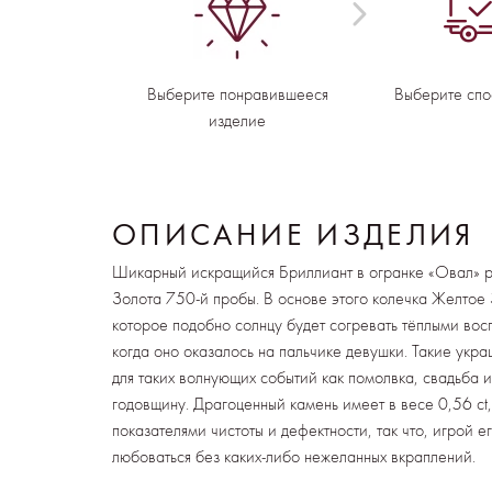
Выберите понравившееся
Выберите спо
изделие
ОПИСАНИЕ ИЗДЕЛИЯ
Шикарный искращийся Бриллиант в огранке «Овал» ра
Золота 750-й пробы. В основе этого колечка Желтое 
которое подобно солнцу будет согревать тёплыми вос
когда оно оказалось на пальчике девушки. Такие укр
для таких волнующих событий как помолвка, свадьба 
годовщину. Драгоценный камень имеет в весе 0,56 ct
показателями чистоты и дефектности, так что, игрой 
любоваться без каких-либо нежеланных вкраплений.