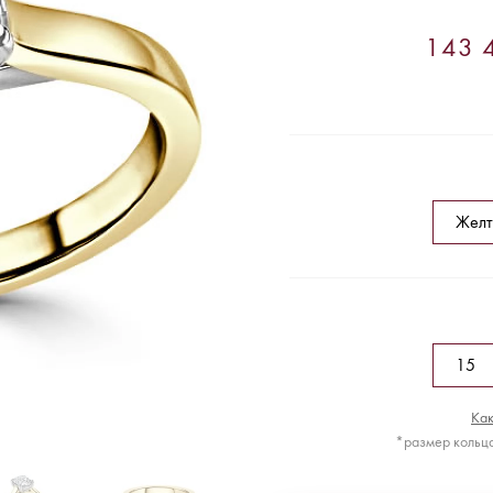
143 4
Как
*размер кольца