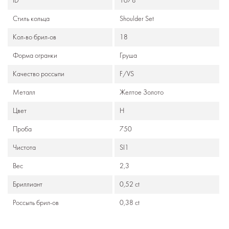
ID
1678
Стиль кольца
Shoulder Set
Кол-во брил-ов
18
Формa огранки
Груша
Качество россыпи
F/VS
Металл
Желтое Золото
Цвет
Н
Проба
750
Чистота
SI1
Вес
2,3
Бриллиант
0,52 ct
Россыпь брил-ов
0,38 ct