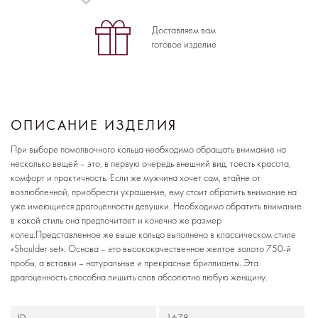
Доставляем вам
готовое изделие
ОПИСАНИЕ ИЗДЕЛИЯ
При выборе помолвочного кольца необходимо обращать внимание на
несколько вещей – это, в первую очередь внешний вид, тоесть красота,
комфорт и практичность. Если же мужчина хочет сам, втайне от
возлюбленной, приобрести украшение, ему стоит обратить внимание на
уже имеющиеся драгоценности девушки. Необходимо обратить внимание
в какой стиль она предпочитает и конечно же размер
колец.Представленное же выше кольцо выполнено в классическом стиле
«Shoulder set». Основа – это высококачественное желтое золото 750-й
пробы, а вставки – натуральные и прекрасные бриллианты. Эта
драгоценность способна лишить слов абсолютно любую женщину.