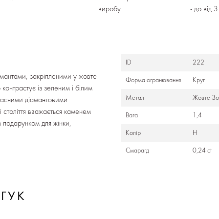
виробу
- до від 
ID
222
амантами, закріпленими у жовте
Форма огранювання
Круг
контрастує із зеленим і білим
Метал
Жовте Зо
красними діамантовими
і століття вважається каменем
Вага
1,4
м подарунком для жінки,
Колір
H
Смарагд
0,24 ct
ДГУК