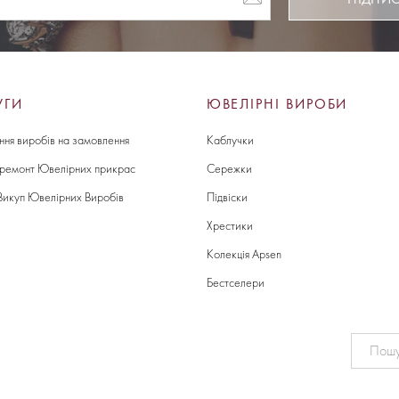
УГИ
ЮВЕЛІРНІ ВИРОБИ
ння виробів на замовлення
Каблучки
 ремонт Ювелірних прикрас
Сережки
Викуп Ювелірних Виробів
Підвіски
Хрестики
Колекція Apsen
Бестселери