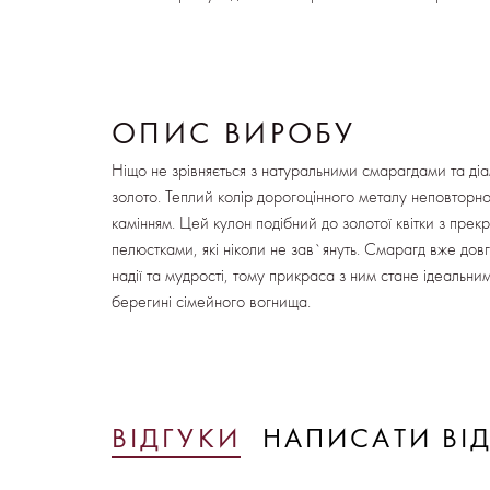
ОПИС ВИРОБУ
Ніщо не зрівняється з натуральними смарагдами та ді
золото. Теплий колір дорогоцінного металу неповторно 
камінням. Цей кулон подібний до золотої квітки з пре
пелюстками, які ніколи не зав`януть. Смарагд вже довг
надії та мудрості, тому прикраса з ним стане ідеальни
берегині сімейного вогнища.
ВІДГУКИ
НАПИСАТИ ВІ