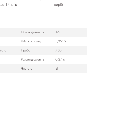
3 до 14 днів
виріб
Кіл-сть діамантів
16
Якість розсипу
F/VVS2
лото
Проба
750
Розсип діамантів
0,27 ct
Чистота
SI1