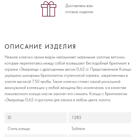
Доставляем вам
готовое изделие
ОПИСАНИЕ ИЗДЕЛИЯ
Нежное колечко своим видом напоминает маленькие золотые веточки,
которые переплетаясь между собой возвышают бесподобный бриллиант в
огранке «Эмеральд» с драгоценным весом 0,62 ct. Представленное Кольцо
украшено шикарным бриллиантом ступенчатой огранки, закрепленным в
золоте высокой 750 пробы. Такое колечко станет самой роскошной
жемчужиной коллекции у любой женщины без исключения, а в качестве
помолвочного кольца она не захочет его снимать. Кольцо с Бриллиантом
«Эмеральд» 0,62 ct доступно для заказа в любом цвете золота.
ID
1285
Стиль кольца
Solitaire