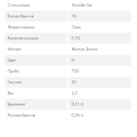
Стиль кольца
Shoulder Set
Кол-во брил-ов
16
Формa огранки
Овал
Качество россыпи
F/VS
Металл
Желтое Золото
Цвет
Н
Проба
750
Чистота
SI1
Вес
2,5
Бриллиант
0,51 ct
Россыпь брил-ов
0,56 ct