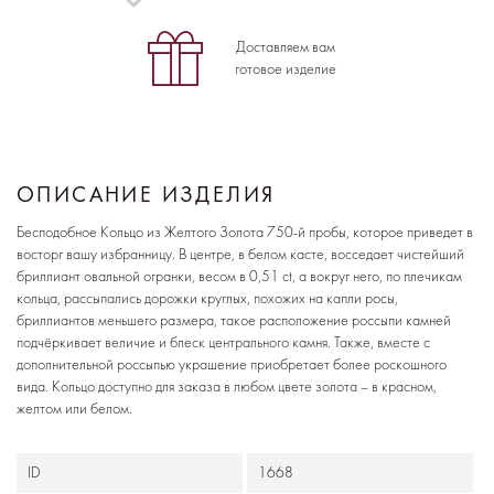
Доставляем вам
готовое изделие
ОПИСАНИЕ ИЗДЕЛИЯ
Бесподобное Кольцо из Желтого Золота 750-й пробы, которое приведет в
восторг вашу избранницу. В центре, в белом касте, восседает чистейший
бриллиант овальной огранки, весом в 0,51 ct, а вокруг него, по плечикам
кольца, рассыпались дорожки круглых, похожих на капли росы,
бриллиантов меньшего размера, такое расположение россыпи камней
подчёркивает величие и блеск центрального камня. Также, вместе с
дополнительной россыпью украшение приобретает более роскошного
вида. Кольцо доступно для заказа в любом цвете золота – в красном,
желтом или белом.
ID
1668